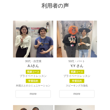
利用者の声
30代・自営業
50代・パート
A.Iさん
Y.Y さん
受講コース
受講コース
プライベートレッスン
プライベートレッスン
学習目的
学習目的
外国人とのコミュニケーション
スピーキング力強化
more
more