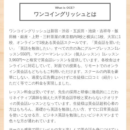
What is OCE?
ワンコイングリッシュとは
ワンコイングリッシュは新宿・渋谷・五反田・池袋・吉祥寺・飯
田橋・銀座・上野・三軒茶屋の東京都内9校と横浜に1校、大宮に1
校、オンラインで1校ある英会話スクールです。「英会話を習いた
い」「英語を勉強したい」すべての方の為にグループレッスン1レ
ッスン550円、マンツーマンレッスン（個人レッスン）1レッスン
3,960円〜と格安で英会話レッスンを提供しています。各校舎はオ
ンラインに対応していて、対面での授業も、リモートでのオンラ
イン英会話もどちらもご利用いただけます。スクールの内装を豪
華にしない、過度な広告費はかけずに生徒様に口コミ（紹介）い
ただく等でこの料金を実現しました。
レッスン料金は安いですが、先生の採用と研修に徹底的にこだわ
りネイティブ講師を揃えた大手英会話学校と変わらないクオリテ
ィの英会話レッスンとなっています。生徒様は英会話超初心者の
方はもちろん、基礎から英語を勉強したい方、すでに日常英会話
を使いこなせる方、ビジネス英語を勉強したいビジネスマンまで
色々な方が通われています。
サークル感覚で同じレベルの方と楽しんで英会話を身につけてい