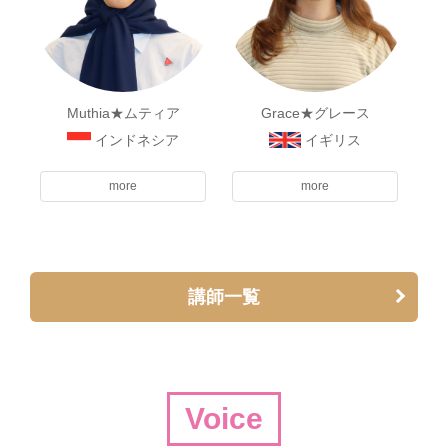
Muthia★ムティア
Grace★グレース
インドネシア
イギリス
more
more
講師一覧
Voice