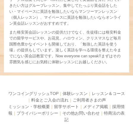
きたい方はグループレッスン、集中してたっぷり英会話をした
い・マイペースに英語を勉強したいならマンツーマンレッスン
（個人レッスン）、マイペースに英語を勉強したいならオンライ
ン英会話レッスンがおすすめです。
また格安英会話レッスンの提供だけでなく、生徒様には格安料金
での留学サービスや、お花見、ハロウィン、クリスマスなど毎月
国際色豊かなイベントも開催しており、「勉強した英語を使う
場」の提供もしています。楽しく英語を学べる環境を整えた今ま
でにない英会話教室です。Now everyone can speak!!まずはその
雰囲気を感じにお気軽に体験レッスンにお越しください。
ワンコイングリッシュTOP
｜
体験レッスン
｜
レッスン＆コース
｜
料金とご入会の流れ
｜
ご利用者さまの声
ミッション・学校概要
｜
留学サポート
｜
メディア掲載
｜
採用情
報
｜
プライバシーポリシー
｜
その他お問い合わせ
｜
特商法の表
記