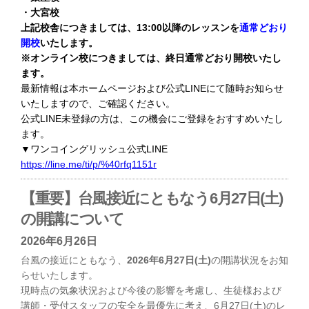
・大宮校
上記校舎につきましては、13:00以降のレッスンを
通常どおり
開校
いたします。
※オンライン校につきましては、終日通常どおり開校いたし
ます。
最新情報は本ホームページおよび公式LINEにて随時お知らせ
いたしますので、ご確認ください。
公式LINE未登録の方は、この機会にご登録をおすすめいたし
ます。
▼ワンコイングリッシュ公式LINE
https://line.me/ti/p/%40rfq1151r
【重要】台風接近にともなう6月27日(土)
の開講について
2026年6月26日
台風の接近にともなう、
2026年6月27日(土)
の開講状況をお知
らせいたします。
現時点の気象状況および今後の影響を考慮し、生徒様および
講師・受付スタッフの安全を最優先に考え、6月27日(土)のレ