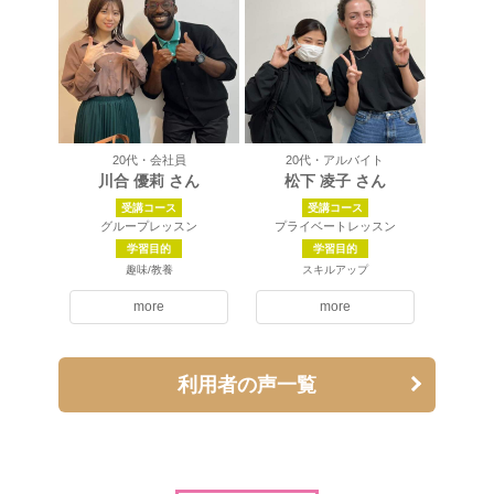
20代・会社員
20代・アルバイト
川合 優莉 さん
松下 凌子 さん
受講コース
受講コース
グループレッスン
プライベートレッスン
学習目的
学習目的
趣味/教養
スキルアップ
more
more
利用者の声一覧