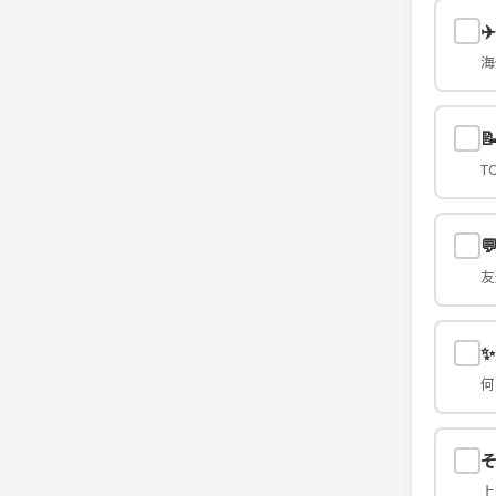
✈
海

T

友
何
上