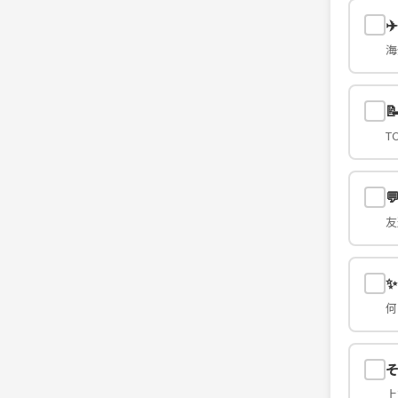
✈
海

T

友
何
上