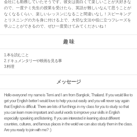
会社にも勤務していたそうです。
彼女は面白くて楽しいことが大好きな
ので、
一度テミ先生の授業を受けたら、
英語が難しいなんて思うことが
なくなるくらい、
楽しいレッスンになること間違いなし！
スピーキング
とリスニングの力を身に付ける上で、
大切な文法や役に立つフレーズを
学ぶことができるので、
ぜひ一度受けてみてくださいね！
趣 味
1.本を読むこと
2.ドキュメンタリーや映画を見る事
3.料理
メッセージ
Hello everyone! my name is Temi and I am from Bangkok, Thailand. If you would like to
get your English better I would love to help you out easily and you will never say again
that English is difficult. There are lots of fun things in my class for you to study so that
you can learn more important and useful words to improve your skills in English
especially speaking and listening. If you are interested in learning about different
countries, cultures, and famous places in the world we can also study them in the class.
Are you ready to join with me? :)