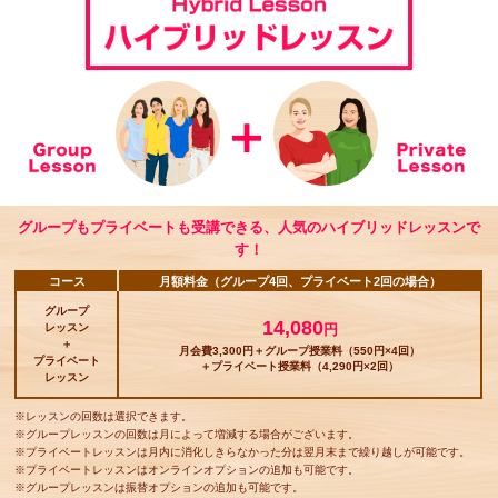
グループもプライベートも受講できる、人気のハイブリッドレッスンで
す！
コース
月額料金（グループ4回、プライベート2回の場合）
グループ
14,080
レッスン
円
＋
月会費3,300円＋グループ授業料（550円×4回）
プライベート
＋プライベート授業料（4,290円×2回）
レッスン
※レッスンの回数は選択できます。
※グループレッスンの回数は月によって増減する場合がございます。
※プライベートレッスンは月内に消化しきらなかった分は翌月末まで繰り越しが可能です。
※プライベートレッスンはオンラインオプションの追加も可能です。
※グループレッスンは振替オプションの追加も可能です。