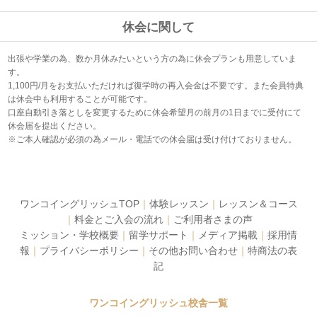
休会に関して
出張や学業の為、数か月休みたいという方の為に休会プランも用意していま
す。
1,100円/月をお支払いただければ復学時の再入会金は不要です。また会員特典
は休会中も利用することが可能です。
口座自動引き落としを変更するために休会希望月の前月の1日までに受付にて
休会届を提出ください。
※ご本人確認が必須の為メール・電話での休会届は受け付けておりません。
ワンコイングリッシュTOP
｜
体験レッスン
｜
レッスン＆コース
｜
料金とご入会の流れ
｜
ご利用者さまの声
ミッション・学校概要
｜
留学サポート
｜
メディア掲載
｜
採用情
報
｜
プライバシーポリシー
｜
その他お問い合わせ
｜
特商法の表
記
ワンコイングリッシュ校舎一覧