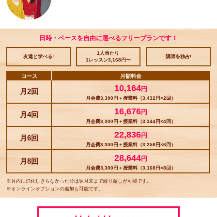
日時・ペースを自由に選べるフリープランです！
1人当たり
友達と学べる!
講師を独占!
1レッスン3,168円〜
コース
月額料金
10,164
円
月2回
月会費3,300円＋授業料（3,432円×2回）
16,676
円
月4回
月会費3,300円＋授業料（3,344円×4回）
22,836
円
月6回
月会費3,300円＋授業料（3,256円×6回）
28,644
円
月8回
月会費3,300円＋授業料（3,168円×8回）
※月内に消化しきらなかった分は翌月末まで繰り越しが可能です。
※オンラインオプションの追加も可能です。