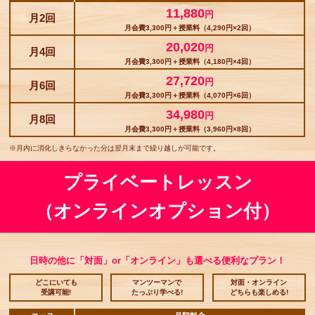
11,880
円
月2回
月会費3,300円＋授業料（4,290円×2回）
20,020
円
月4回
月会費3,300円＋授業料（4,180円×4回）
27,720
円
月6回
月会費3,300円＋授業料（4,070円×6回）
34,980
円
月8回
月会費3,300円＋授業料（3,960円×8回）
※月内に消化しきらなかった分は翌月末まで繰り越しが可能です。
プライベートレッスン
（オンラインオプション付）
日時の他に「対面」or「オンライン」も選べる便利なプラン！
どこにいても
マンツーマンで
対面・オンライン
受講可能!
たっぷり学べる!
どちらも楽しめる!