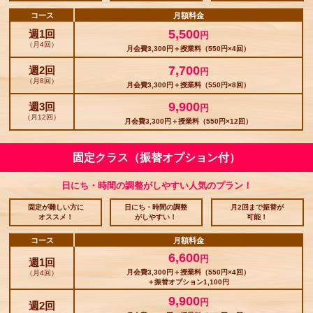
コース
月額料金
5,500
週1回
円
（月4回）
月会費3,300円＋授業料（550円×4回）
7,700
週2回
円
（月8回）
月会費3,300円＋授業料（550円×8回）
9,900
週3回
円
（月12回）
月会費3,300円＋授業料（550円×12回）
固定クラス（振替オプション付）
日にち・時間の調整がしやすい人気のプラン！
固定が難しい方に
日にち・時間の調整
月2回まで振替が
オススメ！
がしやすい！
可能！
コース
月額料金
6,600
円
週1回
月会費3,300円＋授業料（550円×4回）
（月4回）
＋振替オプション1,100円
9,900
円
週2回