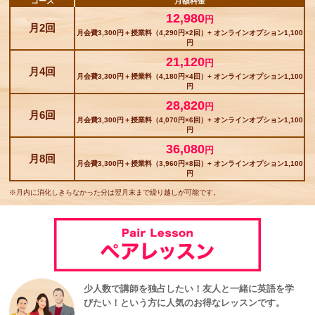
コース
月額料金
12,980
円
月2回
月会費3,300円＋授業料（4,290円×2回）+ オンラインオプション1,100
円
21,120
円
月4回
月会費3,300円＋授業料（4,180円×4回）+ オンラインオプション1,100
円
28,820
円
月6回
月会費3,300円＋授業料（4,070円×6回）+ オンラインオプション1,100
円
36,080
円
月8回
月会費3,300円＋授業料（3,960円×8回）+ オンラインオプション1,100
円
※月内に消化しきらなかった分は翌月末まで繰り越しが可能です。
少人数で講師を独占したい！友人と一緒に英語を学
びたい！という方に人気のお得なレッスンです。