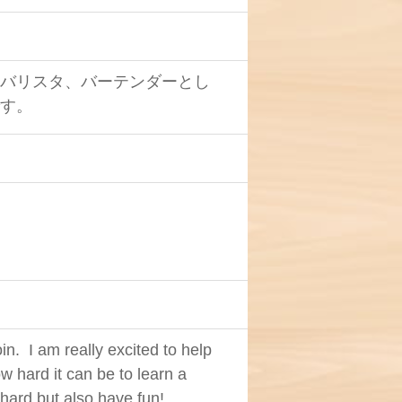
、バリスタ、バーテンダーとし
です。
. I am really excited to help
 hard it can be to learn a
hard but also have fun!