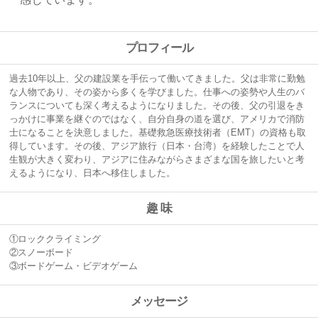
プロフィール
過去10年以上、父の建設業を手伝って働いてきました。父は非常に勤勉
な人物であり、その姿から多くを学びました。仕事への姿勢や人生のバ
ランスについても深く考えるようになりました。
その後、父の引退をき
っかけに事業を継ぐのではなく、自分自身の道を選び、アメリカで消防
士になることを決意しました。基礎救急医療技術者（EMT）の資格も取
得しています。
その後、アジア旅行（日本・台湾）を経験したことで人
生観が大きく変わり、アジアに住みながらさまざまな国を旅したいと考
えるようになり、日本へ移住しました。
趣 味
①
ロッククライミング
②
スノーボード
③
ボードゲーム・ビデオゲーム
メッセージ