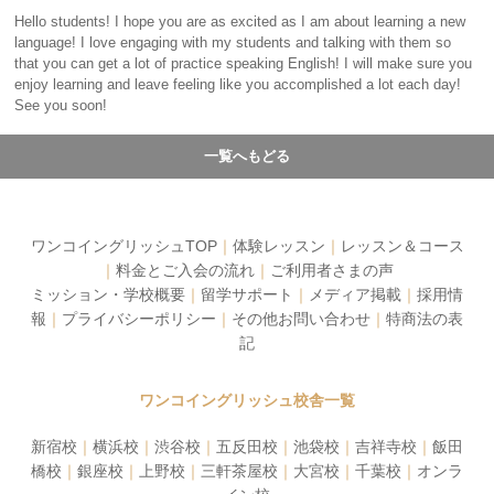
Hello students! I hope you are as excited as I am about learning a new
language! I love engaging with my students and talking with them so
that you can get a lot of practice speaking English! I will make sure you
enjoy learning and leave feeling like you accomplished a lot each day!
See you soon!
一覧へもどる
ワンコイングリッシュTOP
｜
体験レッスン
｜
レッスン＆コース
｜
料金とご入会の流れ
｜
ご利用者さまの声
ミッション・学校概要
｜
留学サポート
｜
メディア掲載
｜
採用情
報
｜
プライバシーポリシー
｜
その他お問い合わせ
｜
特商法の表
記
ワンコイングリッシュ校舎一覧
新宿校
｜
横浜校
｜
渋谷校
｜
五反田校
｜
池袋校
｜
吉祥寺校
｜
飯田
橋校
｜
銀座校
｜
上野校
｜
三軒茶屋校
｜
大宮校
｜
千葉校
｜
オンラ