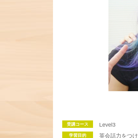
受講コース
Level3
学習目的
英会話力をつけ