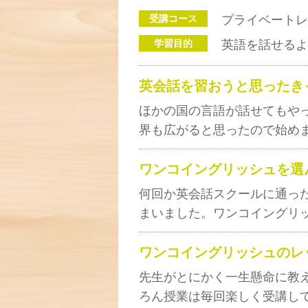
受講コース
プライベートレ
学習目的
英語を話せるよ
英会話を習おうと思ったき
ほかの国の言語が話せてもや
界も広がると思ったので始め
ワンコイングリッシュを選
何回か英会話スクールに通っ
まいました。ワンコイングリ
ワンコイングリッシュのレ
先生がとにかく一生懸命に教
ろん授業は毎回楽しく受講し