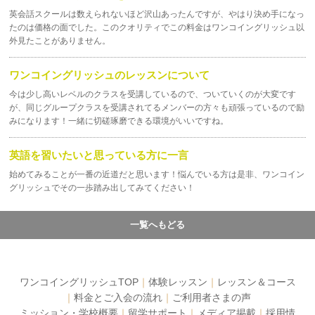
英会話スクールは数えられないほど沢山あったんですが、やはり決め手になっ
たのは価格の面でした。このクオリティでこの料金はワンコイングリッシュ以
外見たことがありません。
ワンコイングリッシュのレッスンについて
今は少し高いレベルのクラスを受講しているので、ついていくのが大変です
が、同じグループクラスを受講されてるメンバーの方々も頑張っているので励
みになります！一緒に切磋琢磨できる環境がいいですね。
英語を習いたいと思っている方に一言
始めてみることが一番の近道だと思います！悩んでいる方は是非、ワンコイン
グリッシュでその一歩踏み出してみてください！
一覧へもどる
ワンコイングリッシュTOP
｜
体験レッスン
｜
レッスン＆コース
｜
料金とご入会の流れ
｜
ご利用者さまの声
ミッション・学校概要
｜
留学サポート
｜
メディア掲載
｜
採用情