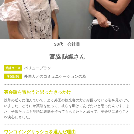
30代 会社員
宮脇 誌織さん
バリュープラン
受講コース
外国人とのコミュニケーションの為
学習目的
英会話を習おうと思ったきっかけ
浅草の近くに住んでいて、よく外国の観光客の方がが困っている姿を見かけて
いました。どうにか英語を使って、彼らを助けてあげたいと思ったんです。ま
た、子供たちにも英語に興味を持ってもらえたらと思って、英会話に通うこと
を決心しました。
ワンコイングリッシュを選んだ理由