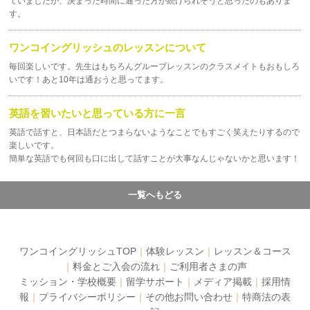
ていましたが、決まった時間に通った方が続けられそうと思ったのもありま
す。
ワンコイングリッシュのレッスンについて
毎回楽しいです。先生はもちろんグループレッスンのクラスメイトもおもしろ
いです！あと10年は通おうと思ってます。
英語を習いたいと思っている方に一言
英語で話すと、日本語だとつまらないようなことでもすごく笑えたりするので
楽しいです。
簡単な英語でも何回も口に出して話すことが大事なんじゃないかと思います！
一覧へもどる
ワンコイングリッシュTOP
｜
体験レッスン
｜
レッスン＆コース
｜
料金とご入会の流れ
｜
ご利用者さまの声
ミッション・学校概要
｜
留学サポート
｜
メディア掲載
｜
採用情
報
｜
プライバシーポリシー
｜
その他お問い合わせ
｜
特商法の表