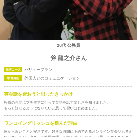
20代 公務員
斧 龍之介さん
バリュープラン
受講コース
外国人とのコミュニケーション
学習目的
英会話を習おうと思ったきっかけ
転職の合間にプチ留学に行って英語を話す楽しさを知りました。
もっと話せるようになりたいと思って習いはじめました。
ワンコイングリッシュを選んだ理由
家から近いことと安さです。好きな時間に予約できるオンライン英会話も考え