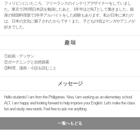
フィリピンにいたころ、フリーランスのインテリアデザイナーをし
ていまし
た。東京で2年間日本語を勉強したあと、1年半ほどALTとして働き
ました。銀
座の韓国料理屋で1年半アルバイトをした経験もあります。私が日本に来たの
は、日本の文化に魅了されたからです！また、子
どもの頃はマンガやアニメが
好きでした。
趣 味
①絵画・デッサン
②ガーデニングと自然探索
③料理、漫画・小説を読むこと
メッセージ
Hello students! I am from the Philippines. Now, I am working as an elementary school
ALT. I am happy and looking forward to help improve your English. Let's make the class
fun and study new words. Feel free to ask me anything.
一覧へもどる