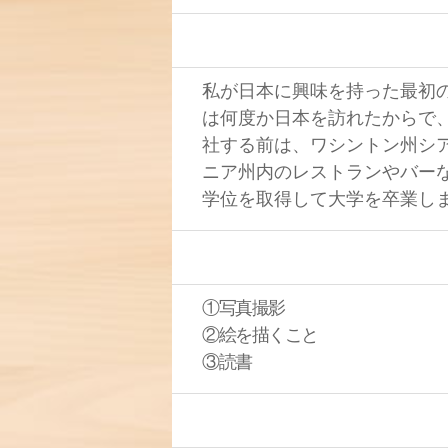
私が日本に興味を持った最初
は何度か日本を訪れたからで
社する前は、ワシントン州シ
ニア州内のレストランやバー
学位を取得して大学を卒業し
①写真撮影
②絵を描くこと
③読書