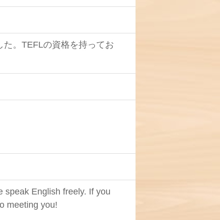
た。TEFLの資格を持ってお
speak English freely. If you
to meeting you!