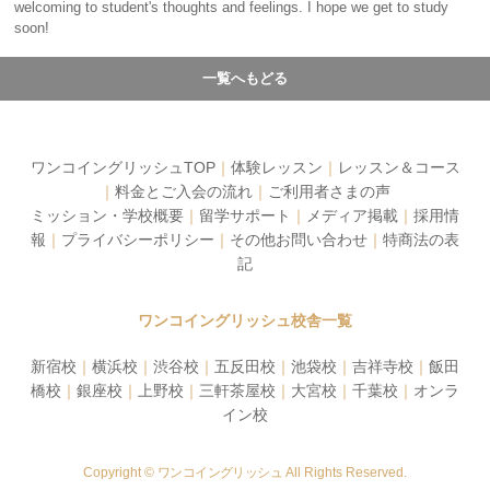
welcoming to student's thoughts and feelings. I hope we get to study
soon!
一覧へもどる
ワンコイングリッシュTOP
｜
体験レッスン
｜
レッスン＆コース
｜
料金とご入会の流れ
｜
ご利用者さまの声
ミッション・学校概要
｜
留学サポート
｜
メディア掲載
｜
採用情
報
｜
プライバシーポリシー
｜
その他お問い合わせ
｜
特商法の表
記
ワンコイングリッシュ校舎一覧
新宿校
｜
横浜校
｜
渋谷校
｜
五反田校
｜
池袋校
｜
吉祥寺校
｜
飯田
橋校
｜
銀座校
｜
上野校
｜
三軒茶屋校
｜
大宮校
｜
千葉校
｜
オンラ
イン校
Copyright ©
ワンコイングリッシュ
All Rights Reserved.