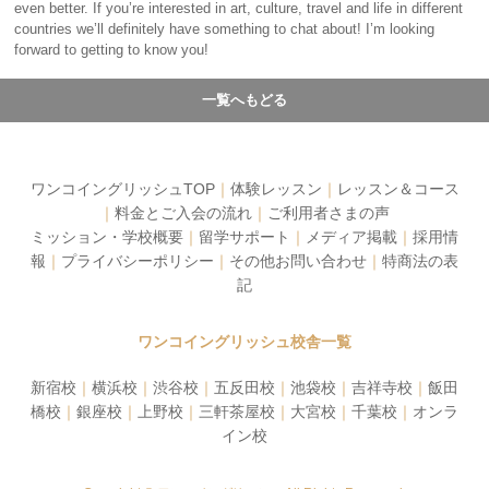
even better. If you’re interested in art, culture, travel and life in different
countries we’ll definitely have something to chat about! I’m looking
forward to getting to know you!
一覧へもどる
ワンコイングリッシュTOP
｜
体験レッスン
｜
レッスン＆コース
｜
料金とご入会の流れ
｜
ご利用者さまの声
ミッション・学校概要
｜
留学サポート
｜
メディア掲載
｜
採用情
報
｜
プライバシーポリシー
｜
その他お問い合わせ
｜
特商法の表
記
ワンコイングリッシュ校舎一覧
新宿校
｜
横浜校
｜
渋谷校
｜
五反田校
｜
池袋校
｜
吉祥寺校
｜
飯田
橋校
｜
銀座校
｜
上野校
｜
三軒茶屋校
｜
大宮校
｜
千葉校
｜
オンラ
イン校