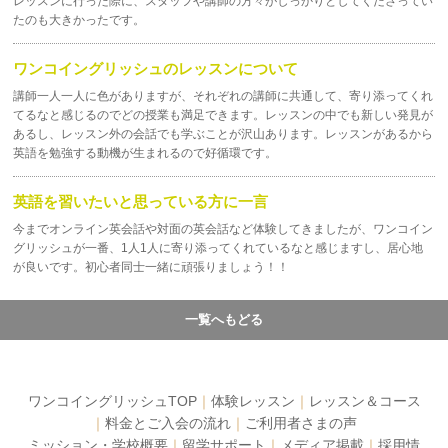
レッスンに行った際に、スタッフや講師の方々がしっかりとしてくださってい
たのも大きかったです。
ワンコイングリッシュのレッスンについて
講師一人一人に色がありますが、それぞれの講師に共通して、寄り添ってくれ
てるなと感じるのでどの授業も満足できます。
レッスンの中でも新しい発見が
あるし、レッスン外の会話でも学ぶことが沢山あります。
レッスンがあるから
英語を勉強する動機が生まれるので好循環です。
英語を習いたいと思っている方に一言
今までオンライン英会話や対面の英会話など体験してきましたが、ワンコイン
グリッシュが一番、1人1人に寄り添ってくれているなと感じますし、居心地
が良いです。初心者同士一緒に頑張りましょう！！
一覧へもどる
ワンコイングリッシュTOP
｜
体験レッスン
｜
レッスン＆コース
｜
料金とご入会の流れ
｜
ご利用者さまの声
ミッション・学校概要
｜
留学サポート
｜
メディア掲載
｜
採用情