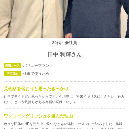
20代・会社員
田中 利輝さん
バリュープラン
受講コース
仕事で使うため
学習目的
英会話を習おうと思ったきっかけ
仕事で使う予定があったからです。
今現在は「将来イギリスに行きたい、住み
たい」という気持ちがある為習い続けています。
ワンコイングリッシュを選んだ理由
色々な団体のHPを見た中で良いなと思い体験レッスンに申込みました。
体験